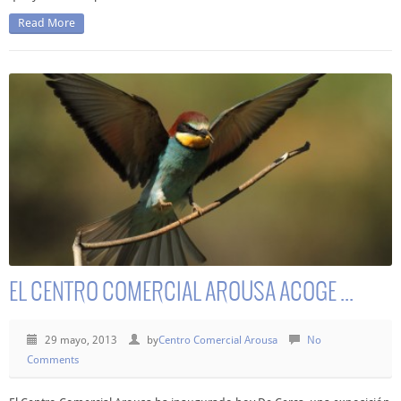
Read More
EL CENTRO COMERCIAL AROUSA ACOGE ...
29 mayo, 2013
by
Centro Comercial Arousa
No
Comments