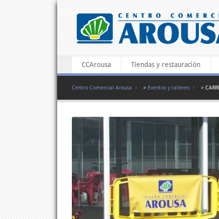
CCArousa
Tiendas y restauración
Centro Comercial Arousa
>
Eventos y talleres
> CARR