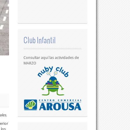
Club Infantil
Consultar aquí las actividades de
MARZO
ales
.
erior
 los