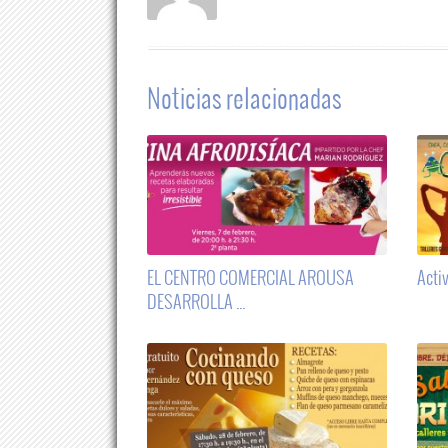
Noticias relacionadas
r noticia
Ver noticia
tos
Fotos
EL CENTRO COMERCIAL AROUSA
Acti
DESARROLLA ...
r noticia
Ver noticia
tos
Fotos