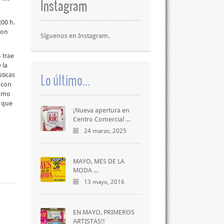
Instagram
:00 h.
con
Síguenos en
Instagram
.
 trae
 la
Lo último...
sticas
 con
como
a que
¡Nueva apertura en
Centro Comercial ...
24 marzo, 2025
MAYO, MES DE LA
MODA ...
13 mayo, 2016
EN MAYO, PRIMEROS
ARTISTAS!!