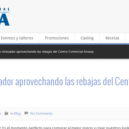
Eventos y talleres
Promociones
Casting
Recetas
 innovador aprovechando las rebajas del Centro Comercial Arousa
ador aprovechando las rebajas del Cen
a
in
Blog
No Comments
a! Es el momento perfecto para comprar al mejor precio y crear nuestros loo