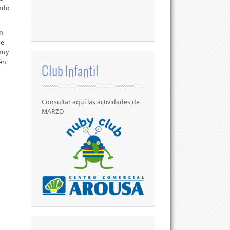
ando
on
de
muy
ién
Club Infantil
Consultar aquí las actividades de
MARZO