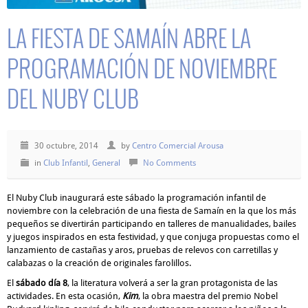
LA FIESTA DE SAMAÍN ABRE LA
PROGRAMACIÓN DE NOVIEMBRE
DEL NUBY CLUB
30 octubre, 2014
by
Centro Comercial Arousa
in
Club Infantil
,
General
No Comments
El Nuby Club
inaugurará
este sábado la programación infantil de
noviembre con la
celebración de una fiesta de Samaín
en la que los más
pequeños
se divertirán
participando en talleres de manualidades, bailes
y juegos inspirados en
esta festividad
,
y que conjuga
propuestas como el
lanzamiento de castañas y aros, pruebas de
relev
os con carretillas y
calabazas o la creación de originales farolillos.
El
sábado día 8
, la literatura volverá a ser la gran protagonista de las
actividades. En esta oca
sión,
Kim
, la obra maestra del p
remio Nobel