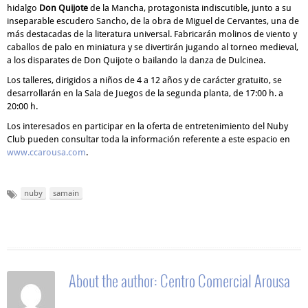
hidalgo
Don Quijote
de la Mancha, protagonista indiscutible, junto a su
inseparable escudero Sancho, de la obra de Miguel de Cervantes, una de
más destacadas de la l
iteratura universal. Fabricarán molinos de viento
y
caballos de palo en miniatura y se divertirán jugando al torneo medieval,
a los disparates de Don Quijote o bailando la danza de Dulcinea.
Los talleres, dirigidos a niños de 4 a 12 años y de carácter gratuito, se
desarrollarán en la Sala de Juegos de la segunda planta, de 17:00 h. a
20:00 h.
Los interesados
en participar
en la oferta de entr
etenimiento del Nuby
Club pueden
consultar toda la información referente a este espacio en
www.ccarousa.com
.
nuby
samain
About the author:
Centro Comercial Arousa