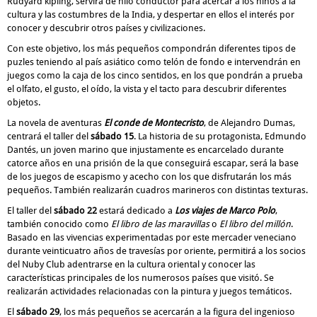
Rudyard kipling, servirá de hilo conductor para acercar a los niños a la
cultu
ra y las costumbres de la India,
y
despertar en ellos el interés por
conocer y descubrir
otros países y civilizaciones.
Con este objetivo,
los más pequeños
compondrán diferentes
tipos de
puzles
teniendo a
l país asiático
como telón de fondo e intervendrán en
juegos como la caja de los cinco sentidos, en los que pondrán a prueba
el olfato, el gusto, el oído, la vista y el tacto para descubrir diferentes
objetos.
La novela de aventuras
El conde de Montecristo
, de Alejandro Dumas,
centrará el taller del
sábado 15
.
La historia de su protagonista, Edmundo
Dantés, un joven marino que injustamente es encarcelado durante
catorce años en una prisión de la que conseguirá escapar, será la base
de l
os juegos de escapismo y acecho con los que disfrutarán los más
pequeños. También realizarán cuadros marineros con distintas texturas.
El taller del
sábado 22
estará dedicado a
Los viajes de Marco Polo
,
también conocido como
El l
ibro de las maravillas
o
El libro del m
illón
.
B
asado en las vivencias
experimentadas por
este mercader veneciano
durante veinticuatr
o años de travesías por oriente, permitirá a los
soc
ios
del Nuby Club adentrarse en la cultura oriental y conocer
las
características principales
de los numerosos países
que visitó.
Se
realizarán
activida
des relacionadas con la pintura y
juegos temáticos.
El
sábado 29
, los más pequeños se acercarán a la figura del ingenioso