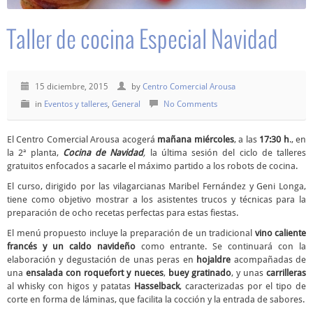
Taller de cocina Especial Navidad
15 diciembre, 2015
by
Centro Comercial Arousa
in
Eventos y talleres
,
General
No Comments
El Centro Comercial Arousa acogerá
mañana miércoles
, a las
17:30 h
., en
la 2ª planta,
Cocina de Navidad
,
la última sesión del ciclo de talleres
gratuitos enfocados a sacarle el máximo partido a los robots de cocina.
El curso, dirigido por las vilagarcianas Maribel Fernández y Geni Longa,
tiene como objetivo mostrar a los asistentes trucos y técnicas para la
preparación de ocho recetas perfectas para estas fiestas.
El menú propuesto incluye la preparación de un tradicional
vino caliente
francés y un caldo navideño
como entrante. Se continuará con la
elaboración y degustación de unas peras en
hojaldre
acompañadas de
una
ensalada con roquefort y nueces
,
buey gratinado
, y unas
carrilleras
al whisky con higos y patatas
Hasselback
, caracterizadas por el tipo de
corte en forma de láminas, que facilita la cocción y la entrada de sabores.