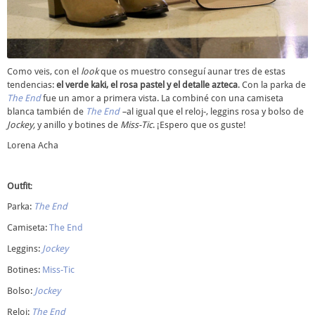
Como veis, con el
look
que os muestro conseguí aunar tres de estas
tendencias:
el verde kaki, el rosa pastel y el detalle azteca
. Con la parka de
The End
fue un amor a primera vista. La combiné con una camiseta
blanca también de
The End
–
al igual que el reloj-, leggins rosa y bolso de
Jockey,
y anillo y botines de
Miss-Tic
. ¡Espero que os guste!
Lorena Acha
Outfit
:
Parka:
The End
Camiseta:
The End
Leggins:
Jockey
Botines:
Miss-Tic
Bolso:
Jockey
Reloj:
The End